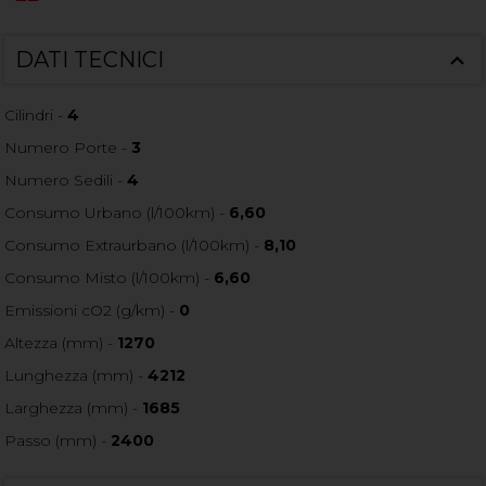
DATI TECNICI
Cilindri -
4
Numero Porte -
3
Numero Sedili -
4
Consumo Urbano (l/100km) -
6,60
Consumo Extraurbano (l/100km) -
8,10
Consumo Misto (l/100km) -
6,60
Emissioni cO2 (g/km) -
0
Altezza (mm) -
1270
Lunghezza (mm) -
4212
Larghezza (mm) -
1685
Passo (mm) -
2400